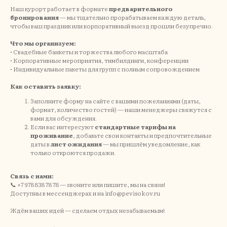
Наш курорт работает в формате
предварительного
бронирования
— мы тщательно прорабатываем каждую деталь,
чтобы ваш праздник или корпоративный выезд прошли безупречно.
Что мы организуем:
• Свадебные банкеты и торжества любого масштаба
• Корпоративные мероприятия, тимбилдинги, конференции
• Индивидуальные пакеты для групп с полным сопровождением
Как оставить заявку:
Заполните форму на сайте с вашими пожеланиями (даты,
формат, количество гостей) — наши менеджеры свяжутся с
вами для обсуждения.
Если вас интересуют
стандартные тарифы на
проживание
, добавьте свои контакты и предпочтительные
TravelLine
даты в
лист ожидания
— мы пришлём уведомление, как
только откроются продажи.
Связь с нами:
📞 +7 978 838 78 78 — звоните или пишите, мы на связи!
Доступны в мессенджерах и на info@pevisokov.ru
Отзывы
Ждём ваших идей — сделаем отдых незабываемым!